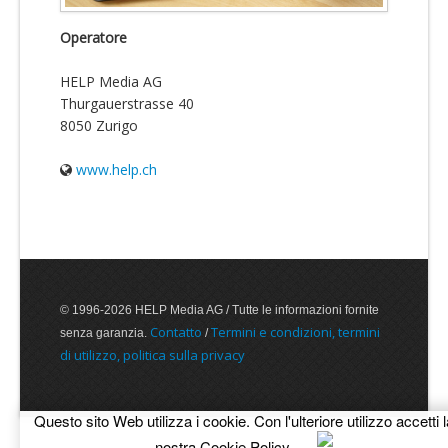
Operatore
HELP Media AG
Thurgauerstrasse 40
8050 Zurigo
www.help.ch
© 1996-2026 HELP Media AG / Tutte le informazioni fornite
Contatto
Termini e condizioni, termini
senza garanzia.
/
di utilizzo, politica sulla privacy
Questo sito Web utilizza i cookie. Con l'ulteriore utilizzo accetti l
nostra
Cookie Policy
.